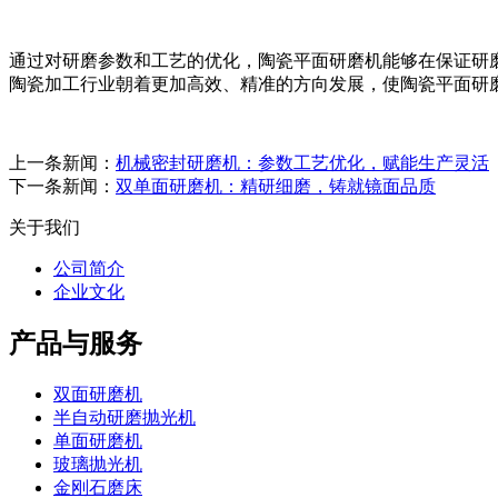
通过对研磨参数和工艺的优化，陶瓷平面研磨机能够在保证研
陶瓷加工行业朝着更加高效、精准的方向发展，使陶瓷平面研
上一条新闻：
机械密封研磨机：参数工艺优化，赋能生产灵活
下一条新闻：
双单面研磨机：精研细磨，铸就镜面品质
关于我们
公司简介
企业文化
产品与服务
双面研磨机
半自动研磨抛光机
单面研磨机
玻璃抛光机
金刚石磨床