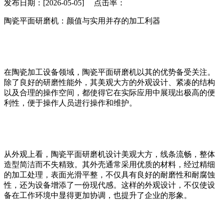
发布日期：[2026-05-05] 点击率：
陶瓷平面研磨机：颜值与实用并存的加工利器
在陶瓷加工设备领域，陶瓷平面研磨机以其的优势备受关注。
除了良好的研磨性能外，其美观大方的外观设计、紧凑的结构
以及合理的操作空间，都使得它在实际应用中展现出极高的便
利性，便于操作人员进行操作和维护。
从外观上看，陶瓷平面研磨机设计美观大方，线条流畅，整体
造型简洁而不失精致。其外壳通常采用优质的材料，经过精细
的加工处理，表面光滑平整，不仅具有良好的耐磨性和耐腐蚀
性，还为设备增添了一份现代感。这样的外观设计，不仅使设
备在工作环境中显得更加协调，也提升了企业的形象。