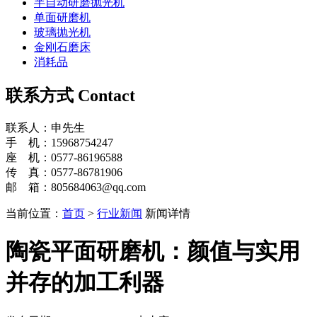
半自动研磨抛光机
单面研磨机
玻璃抛光机
金刚石磨床
消耗品
联系方式
Contact
联系人：申先生
手 机：15968754247
座 机：0577-86196588
传 真：0577-86781906
邮 箱：805684063@qq.com
当前位置：
首页
>
行业新闻
新闻详情
陶瓷平面研磨机：颜值与实用
并存的加工利器