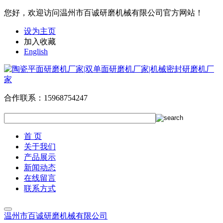
您好，欢迎访问温州市百诚研磨机械有限公司官方网站！
设为主页
加入收藏
English
合作联系：
15968754247
首 页
关于我们
产品展示
新闻动态
在线留言
联系方式
温州市百诚研磨机械有限公司