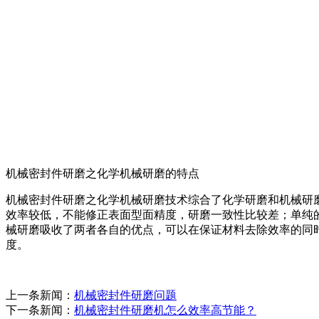
机械密封件研磨之化学机械研磨的特点
机械密封件研磨之化学机械研磨技术综合了化学研磨和机械研
效率较低，不能修正表面型面精度，研磨一致性比较差；单纯
械研磨吸收了两者各自的优点，可以在保证材料去除效率的同时
度。
上一条新闻：
机械密封件研磨问题
下一条新闻：
机械密封件研磨机怎么效率高节能？