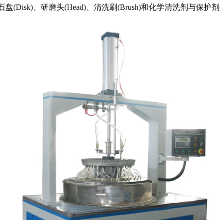
Disk)、研磨头(Head)、清洗刷(Brush)和化学清洗剂与保护剂(Ch