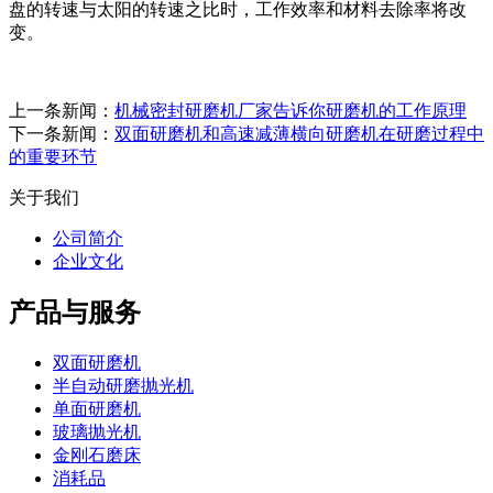
盘的转速与太阳的转速之比时，工作效率和材料去除率将改
变。
上一条新闻：
机械密封研磨机厂家告诉你研磨机的工作原理
下一条新闻：
双面研磨机和高速减薄横向研磨机在研磨过程中
的重要环节
关于我们
公司简介
企业文化
产品与服务
双面研磨机
半自动研磨抛光机
单面研磨机
玻璃抛光机
金刚石磨床
消耗品