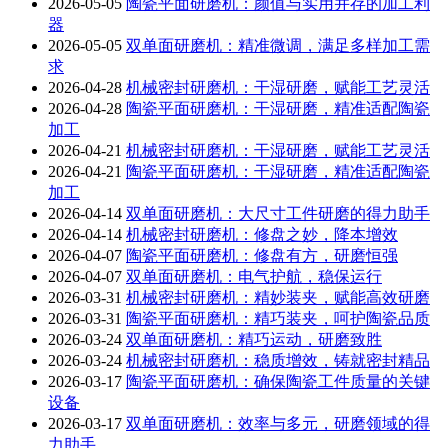
2026-05-05
陶瓷平面研磨机：颜值与实用并存的加工利
器
2026-05-05
双单面研磨机：精准微调，满足多样加工需
求
2026-04-28
机械密封研磨机：干湿研磨，赋能工艺灵活
2026-04-28
陶瓷平面研磨机：干湿研磨，精准适配陶瓷
加工
2026-04-21
机械密封研磨机：干湿研磨，赋能工艺灵活
2026-04-21
陶瓷平面研磨机：干湿研磨，精准适配陶瓷
加工
2026-04-14
双单面研磨机：大尺寸工件研磨的得力助手
2026-04-14
机械密封研磨机：修盘之妙，降本增效
2026-04-07
陶瓷平面研磨机：修盘有方，研磨恒强
2026-04-07
双单面研磨机：电气护航，稳保运行
2026-03-31
机械密封研磨机：精妙装夹，赋能高效研磨
2026-03-31
陶瓷平面研磨机：精巧装夹，呵护陶瓷品质
2026-03-24
双单面研磨机：精巧运动，研磨致胜
2026-03-24
机械密封研磨机：稳质增效，铸就密封精品
2026-03-17
陶瓷平面研磨机：确保陶瓷工件质量的关键
设备
2026-03-17
双单面研磨机：效率与多元，研磨领域的得
力助手